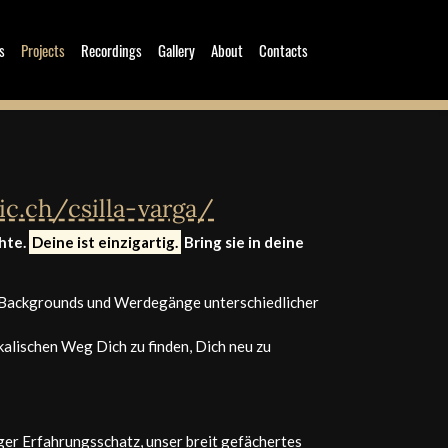
s
Projects
Recordings
Gallery
About
Contacts
c.ch/csilla-varga/
hte.
Deine ist einzigartig.
Bring sie in deine
n Backgrounds und Werdegänge unterschiedlicher
alischen Weg Dich zu finden, Dich neu zu
tiger Erfahrungsschatz, unser breit gefächertes